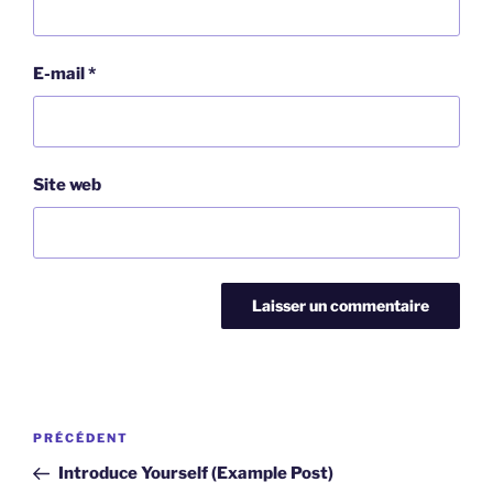
E-mail
*
Site web
Navigation
Article
PRÉCÉDENT
de
précédent
Introduce Yourself (Example Post)
l’article