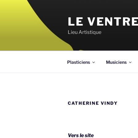
Aller
au
LE VENTRE
contenu
principal
Lieu Artistique
Plasticiens
Musiciens
CATHERINE VINDY
Vers le site